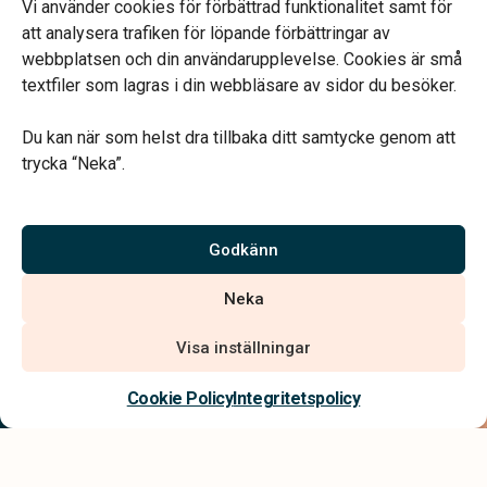
Lunchstängt 12.00 – 12.45
Vi använder cookies för förbättrad funktionalitet samt för
att analysera trafiken för löpande förbättringar av
webbplatsen och din användarupplevelse. Cookies är små
textfiler som lagras i din webbläsare av sidor du besöker.
Du kan när som helst dra tillbaka ditt samtycke genom att
Vårt systerbolag Verahill hjälper dig med familjejuridiken –
trycka “Neka”.
genom hela livet.
Varmt välkommen.
Godkänn
Vi är auktoriserade av Sveriges Begravningsbyråers Förbund och
Neka
har högt ställda krav på utbildning, kvalitet, miljö och arbetsmiljö.
Visa inställningar
Kontakta oss
Cookie Policy
Integritetspolicy
Integritetspolicy
Allmänna villkor
Tillgänglighetsredogörelse