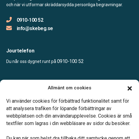
och när vi utformar skräddarsydda personliga begravningar.
0910-100 52
info@skebeg.se
Jourtelefon
0910-100 52
Du når oss dygnet runt på
Öppettider:
Allmänt om cookies
Måndag – Fredag: 08.00 – 16.00
Lunchstängt 12.00 – 12.45
Vi använder cookies för förbättrad funktionalitet samt för
att analysera trafiken för löpande förbättringar av
webbplatsen och din användarupplevelse. Cookies är små
textfiler som lagras i din webbläsare av sidor du besöker.
Du kan när som helst dra tillbaka ditt samtycke genom att