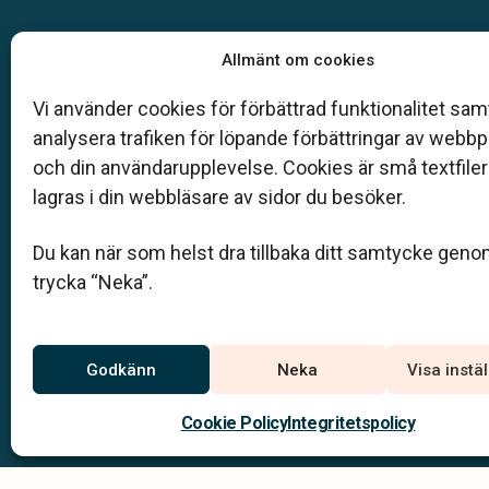
Vår begravningsbyrå är en del av Klarahill.
Allmänt om cookies
Klarahill består av kunniga lokala familjeföretag so
auktoriserade inom Sveriges begravningsbyråers
Vi använder cookies för förbättrad funktionalitet samt
förbund (SBF). Det personliga är centralt för oss, b
analysera trafiken för löpande förbättringar av webb
när det gäller bemötande och när vi utformar
och din användarupplevelse. Cookies är små textfile
skräddarsydda personliga begravningar.
lagras i din webbläsare av sidor du besöker.
0910-100 52
Du kan när som helst dra tillbaka ditt samtycke geno
info@skebeg.se
trycka “Neka”.
Jourtelefon
Godkänn
Neka
Visa instä
0910-100 52
Du når oss dygnet runt på
Cookie Policy
Integritetspolicy