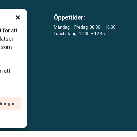
Öppettider:
m är
Måndag – Fredag: 08.00 – 16.00
 för att
Lunchstängt 12.00 – 12.45
åde
platsen
r som
m att
llningar