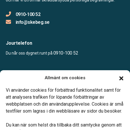
0910-100 52
info@skebeg.se
Jourtelefon
0910-100 52
Du når oss dygnet runt på
Öppettider:
Allmänt om cookies
Måndag – Fredag: 08.00 – 16.00
Lunchstängt 12.00 – 12.45
Vi använder cookies för förbättrad funktionalitet samt för
att analysera trafiken för löpande förbättringar av
webbplatsen och din användarupplevelse. Cookies är små
textfiler som lagras i din webbläsare av sidor du besöker.
Du kan när som helst dra tillbaka ditt samtycke genom att