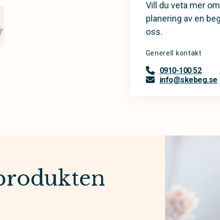
Vill du veta mer om
planering av en be
oss.
Generell kontakt
0910-100 52
info@skebeg.se
produkten