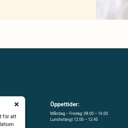
Öppettider:
m är
Måndag – Fredag: 08.00 – 16.00
 för att
Lunchstängt 12.00 – 12.45
åde
platsen