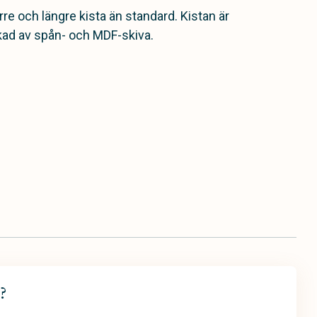
örre och längre kista än standard. Kistan är
rkad av spån- och MDF-skiva.
?