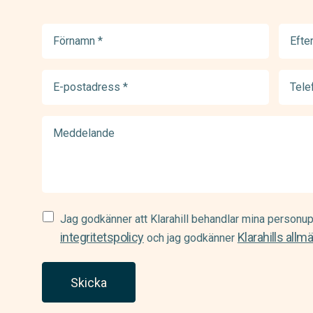
Förnamn
Efter
(Required)
(Requir
E-
Telef
postadress
(Requir
(Required)
Meddelande
Samtycke
Jag godkänner att Klarahill behandlar mina personup
(Required)
integritetspolicy
Klarahills allm
och jag godkänner
Skicka