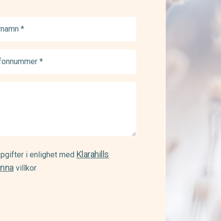
namn
ed)
onnummer
ed)
Klarahills
pgifter i enlighet med
änna
villkor