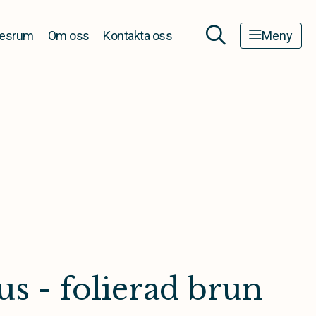
esrum
Om oss
Kontakta oss
Meny
us - folierad brun