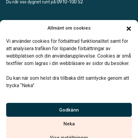
0910-100 52
Du når oss dygnet runt på
Öppettider:
Allmänt om cookies
Måndag – Fredag: 08.00 – 16.00
Lunchstängt 12.00 – 12.45
Vi använder cookies för förbättrad funktionalitet samt för
att analysera trafiken för löpande förbättringar av
webbplatsen och din användarupplevelse. Cookies är små
textfiler som lagras i din webbläsare av sidor du besöker.
Du kan när som helst dra tillbaka ditt samtycke genom att
Vårt systerbolag Verahill hjälper dig med familjejuridiken –
trycka “Neka”.
genom hela livet.
Varmt välkommen.
Godkänn
Vi är auktoriserade av Sveriges Begravningsbyråers Förbund och
Neka
har högt ställda krav på utbildning, kvalitet, miljö och arbetsmiljö.
Visa inställningar