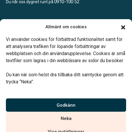
0910-100 52
Du når oss dygnet runt på
Öppettider:
Allmänt om cookies
Måndag – Fredag: 08.00 – 16.00
Lunchstängt 12.00 – 12.45
Vi använder cookies för förbättrad funktionalitet samt för
att analysera trafiken för löpande förbättringar av
webbplatsen och din användarupplevelse. Cookies är små
textfiler som lagras i din webbläsare av sidor du besöker.
Du kan när som helst dra tillbaka ditt samtycke genom att
Vårt systerbolag Verahill hjälper dig med familjejuridiken –
trycka “Neka”.
genom hela livet.
Varmt välkommen.
Godkänn
Vi är auktoriserade av Sveriges Begravningsbyråers Förbund och
Neka
har högt ställda krav på utbildning, kvalitet, miljö och arbetsmiljö.
Visa inställningar