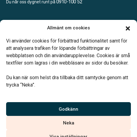
0910-100 52
Du når oss dygnet runt på
Öppettider:
Allmänt om cookies
Måndag – Fredag: 08.00 – 16.00
Lunchstängt 12.00 – 12.45
Vi använder cookies för förbättrad funktionalitet samt för
att analysera trafiken för löpande förbättringar av
webbplatsen och din användarupplevelse. Cookies är små
textfiler som lagras i din webbläsare av sidor du besöker.
Du kan när som helst dra tillbaka ditt samtycke genom att
Vårt systerbolag Verahill hjälper dig med familjejuridiken –
trycka “Neka”.
genom hela livet.
Varmt välkommen.
Godkänn
Vi är auktoriserade av Sveriges Begravningsbyråers Förbund och
Neka
har högt ställda krav på utbildning, kvalitet, miljö och arbetsmiljö.
Visa inställningar